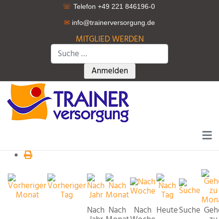
☏
Telefon +49 221 846196-0
✉
info@trainerversorgung.d
e
MITGLIED WERDEN
Suchen
Type 2 or more characters for r
Anmelden
Nach
Nach
Nach
Heute
Suche
Geh