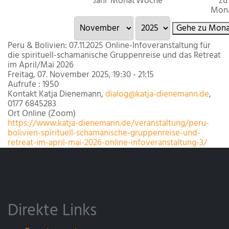
Jahr
Monat
Woche
zu
Mon
Gehe zu Mona
Peru & Bolivien: 07.11.2025 Online-Infoveranstaltung für
die spirituell-schamanische Gruppenreise und das Retreat
im April/Mai 2026
Freitag, 07. November 2025, 19:30 - 21:15
Aufrufe
: 1950
Kontakt
Katja Dienemann,
dialog@katja-dienemann.de
,
0177 6845283
Ort
Online (Zoom)
https://www.katja-dienemann.de/veranstaltung/peru-
bolivien-spirituell-schamanische-gruppenreise-und-
retreat-im-april-mai-2026-online-infoveranstaltung-3/
Direkte Links