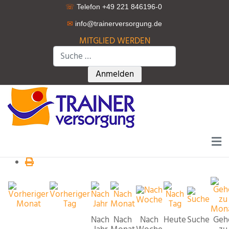
☏
Telefon +49 221 846196-0
✉
info@trainerversorgung.d
e
MITGLIED WERDEN
Suchen
Type 2 or more characters for r
Anmelden
Nach
Nach
Nach
Heute
Suche
Geh