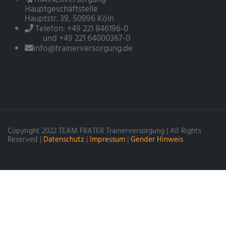
Hauptgeschäftstelle
Hauptstr. 39, 50996 Köln
Telefon: +49 221 846196-0
und +49 221 64000367-0
info@trainerversorgung.de
Copyright 2022 TEAM FRATER Trainerversorgung | All Rights
Reserved |
Datenschutz
|
Impressum
|
Gender Hinweis