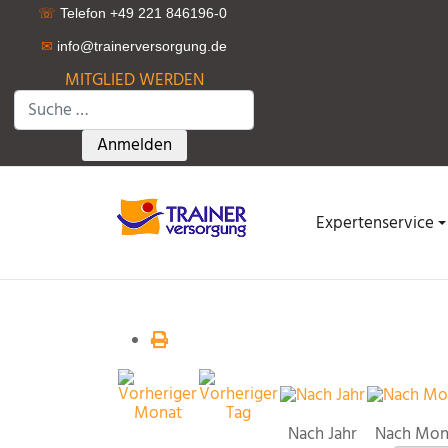
☏
Telefon +49 221 846196-0
✉
info@trainerversorgung.d
e
MITGLIED WERDEN
Suchen
Type 2 or more characters for results.
Anmelden
Expertenservice
Nach Jahr
Nach Mon