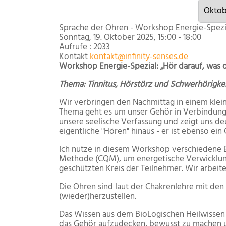
Sprache der Ohren - Workshop Energie-Spezi
Sonntag, 19. Oktober 2025, 15:00 - 18:00
Aufrufe
: 2033
Kontakt
kontakt@infinity-senses.de
Workshop Energie-Spezial: „Hör darauf, was 
Thema: Tinnitus, Hörstörz und Schwerhörigkei
Wir verbringen den Nachmittag in einem kle
Thema geht es um unser Gehör in Verbindung
unsere seelische Verfassung und zeigt uns deu
eigentliche "Hören" hinaus - er ist ebenso ein
Ich nutze in diesem Workshop verschiedene E
Methode (CQM), um energetische Verwicklungen 
geschützten Kreis der Teilnehmer. Wir arbeit
Die Ohren sind laut der Chakrenlehre mit den
(wieder)herzustellen.
Das Wissen aus dem BioLogischen Heilwissen t
das Gehör aufzudecken, bewusst zu machen un