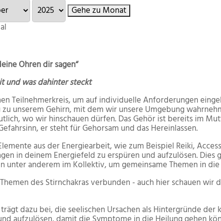
Gehe zu Monat
al
deine Ohren dir sagen“
t und was dahinter steckt
inen Teilnehmerkreis, um auf individuelle Anforderungen ei
 zu unserem Gehirn, mit dem wir unsere Umgebung wahrnehmen
tlich, wo wir hinschauen dürfen. Das Gehör ist bereits im Mut
 Gefahrsinn, er steht für Gehorsam und das Hereinlassen.
lemente aus der Energiearbeit, wie zum Beispiel Reiki, Acce
in deinem Energiefeld zu erspüren und aufzulösen. Dies geschi
en unter anderem im Kollektiv, um gemeinsame Themen in die S
 Themen des Stirnchakras verbunden - auch hier schauen wir d
rägt dazu bei, die seelischen Ursachen als Hintergründe der
d aufzulösen, damit die Symptome in die Heilung gehen könn