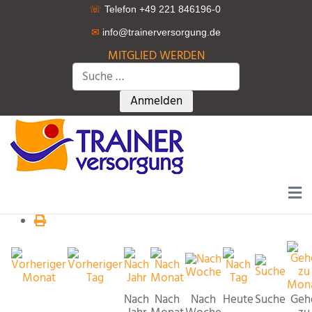
☏
Telefon +49 221 846196-0
✉
info@trainerversorgung.d
e
MITGLIED WERDEN
Suchen
Type 2 or more characters for r
Anmelden
Nach
Nach
Nach
Heute
Suche
Geh