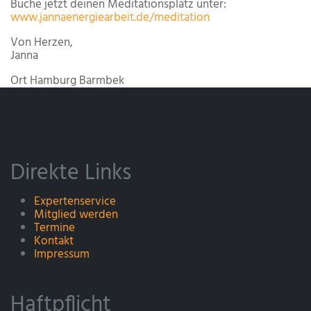
Buche jetzt deinen Meditationsplatz unter:
www.jannaenergiearbeit.de/meditation
Von Herzen,
Janna
Ort
Hamburg Barmbek
Direkte Links
Expertenservice
Mitglied werden
Termine
Kontakt
Impressum
Haftpflicht