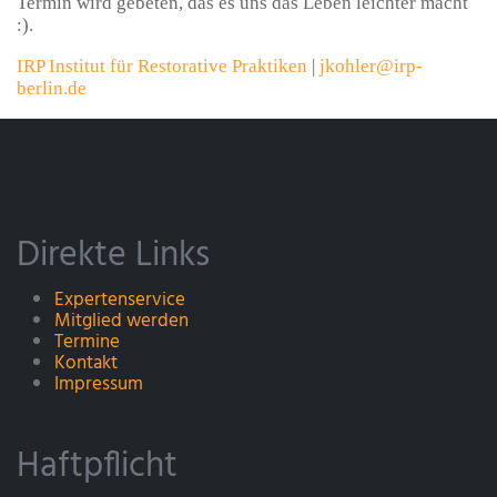
Termin wird gebeten, das es uns das Leben leichter macht
:).
IRP Institut für Restorative Praktiken
|
jkohler@irp-
berlin.de
Direkte Links
Expertenservice
Mitglied werden
Termine
Kontakt
Impressum
Haftpflicht