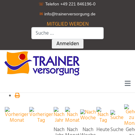
☏
Telefon +49 221 846196-0
✉
info@trainerversorgung.d
e
MITGLIED WERDEN
Suchen
Type 2 or more characters for r
Anmelden
Nach
Nach
Nach
Heute
Suche
Geh