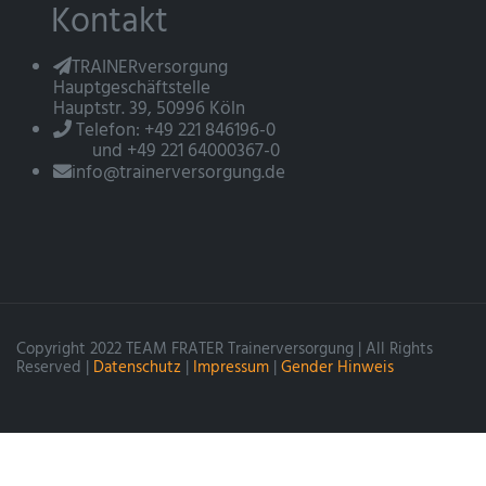
Kontakt
TRAINERversorgung
Hauptgeschäftstelle
Hauptstr. 39, 50996 Köln
Telefon: +49 221 846196-0
und +49 221 64000367-0
info@trainerversorgung.de
Copyright 2022 TEAM FRATER Trainerversorgung | All Rights
Reserved |
Datenschutz
|
Impressum
|
Gender Hinweis