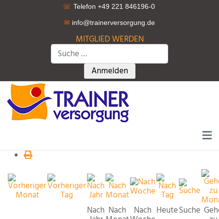
☏
Telefon +49 221 846196-0
✉
info@trainerversorgung.d
e
MITGLIED WERDEN
Suchen
Type 2 or more characters for r
Anmelden
Nach
Nach
Nach
Heute
Suche
Geh