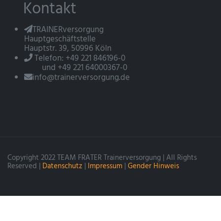
Kontakt
TRAINERversorgung
Hauptgeschäftstelle
Hauptstr. 39, 50996 Köln
Telefon: +49 221 846196-0
und +49 221 64000367-0
info@trainerversorgung.de
Copyright 2022 TEAM FRATER Trainerversorgung | All Rights
Reserved |
Datenschutz
|
Impressum
|
Gender Hinweis