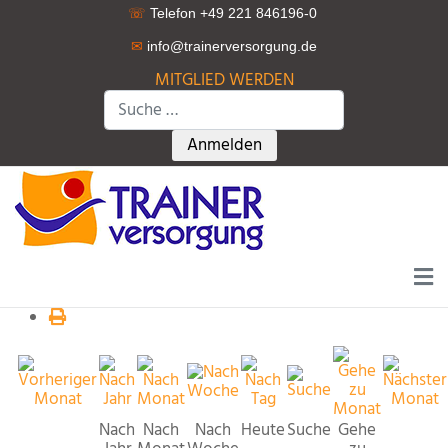
☏
Telefon +49 221 846196-0
✉
info@trainerversorgung.d
e
MITGLIED WERDEN
Suchen
Type 2 or more characters for r
Anmelden
Nach
Nach
Nach
Heute
Suche
Gehe