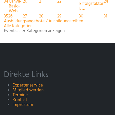
34
Canva-
20
21
22
24
Erfolgsfaktor
Basic-
L ...
Web ...
35
26
27
28
29
30
31
Ausbildungsangebote / Ausbildungsreihen
Alle Kategorien ...
Events aller Kategorien anzeigen
Direkte Links
Expertenservice
Mitglied werden
Termine
Kontakt
Impressum