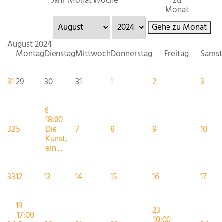
Jahr
Monat
Woche
zu
Monat
Gehe zu Monat
August 2024
Montag
Dienstag
Mittwoch
Donnerstag
Freitag
Samst
31
29
30
31
1
2
3
6
18:00
32
5
Die
7
8
9
10
Kunst,
ein ...
33
12
13
14
15
16
17
19
23
17:00
10:00