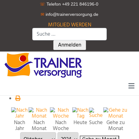
☏
Telefon +49 221 846196-0
✉
info@trainerversorgung.d
e
MITGLIED WERDEN
Suchen
Type 2 or more characters for r
Anmelden
Nach
Nach
Nach
Heute
Suche
Gehe zu
Jahr
Monat
Woche
Monat