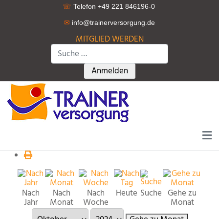
☏
Telefon +49 221 846196-0
✉
info@trainerversorgung.d
e
MITGLIED WERDEN
Suchen
Type 2 or more characters for r
Anmelden
Nach
Nach
Nach
Heute
Suche
Gehe zu
Jahr
Monat
Woche
Monat