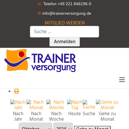
☏
Telefon +49 221 846196-0
✉
info@trainerversorgung.d
e
MITGLIED WERDEN
Suchen
Type 2 or more characters for r
Anmelden
Nach
Nach
Nach
Heute
Suche
Gehe zu
Jahr
Monat
Woche
Monat