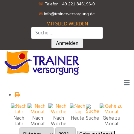
☏
Telefon +49 221 846196-0
✉
info@trainerversorgung.d
e
MITGLIED WERDEN
Suchen
Type 2 or more characters for r
Anmelden
Nach
Nach
Nach
Heute
Suche
Gehe zu
Jahr
Monat
Woche
Monat