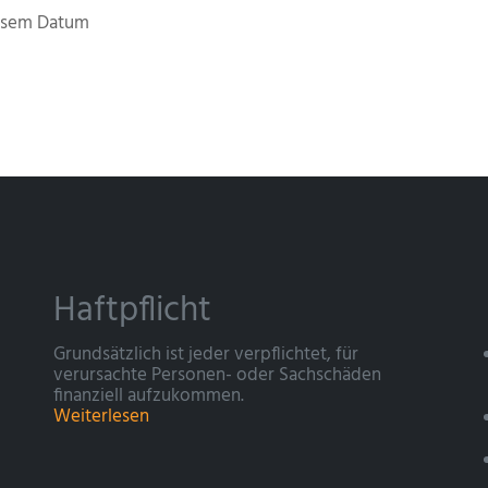
iesem Datum
Haftpflicht
Grundsätzlich ist jeder verpflichtet, für
verursachte Personen- oder Sachschäden
finanziell aufzukommen.
Weiterlesen