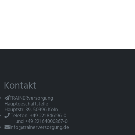
Kontakt
TRAINERversorgung
Hauptgeschäftstelle
Hauptstr. 39, 50996 Köln
Telefon: +49 221 846196-0
und +49 221 64000367-0
info@trainerversorgung.de