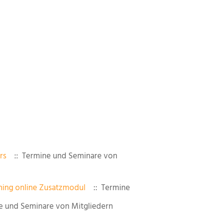
rs
:: Termine und Seminare von
hing online Zusatzmodul
:: Termine
e und Seminare von Mitgliedern