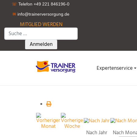
☏
Telefon +49 221 846196-0
✉
info@trainerversorgung.d
e
MITGLIED WERDEN
Suchen
Type 2 or more characters for results.
Anmelden
Expertenservice
Nach Jahr
Nach Mon