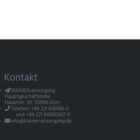
Kontakt
TRAINERversorgung
Hauptgeschäftstelle
Hauptstr. 39, 50996 Köln
Telefon: +49 221 846196-0
und +49 221 64000367-0
info@trainerversorgung.de