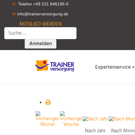
☏
Telefon +49 221 846196-0
✉
info@trainerversorgung.d
e
MITGLIED WERDEN
Suchen
Type 2 or more characters for results.
Anmelden
Expertenservice
Nach Jahr
Nach Mon