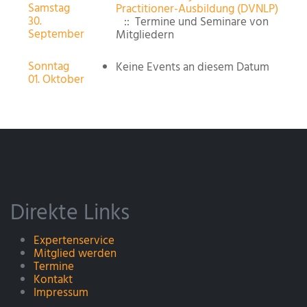
Samstag
Practitioner-Ausbildung (DVNLP)
30.
:: Termine und Seminare von
September
Mitgliedern
Sonntag
Keine Events an diesem Datum
01. Oktober
Direkte Links
Expertenservice
Mitglied werden
Termine
Kontakt
Impressum