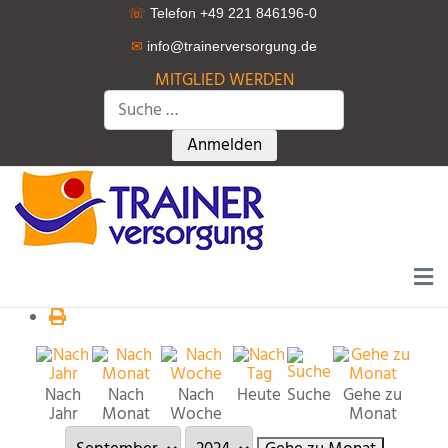
☏
Telefon +49 221 846196-0
✉
info@trainerversorgung.d
e
MITGLIED WERDEN
Suchen
Type 2 or more characters for r
Anmelden
Nach
Nach
Nach
Heute
Suche
Gehe zu
Jahr
Monat
Woche
Monat