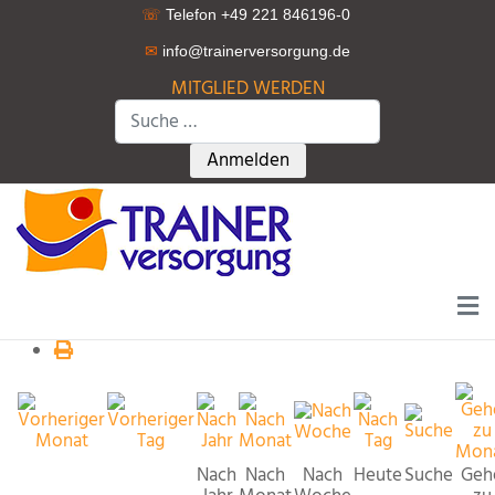
☏
Telefon +49 221 846196-0
✉
info@trainerversorgung.d
e
MITGLIED WERDEN
Suchen
Type 2 or more characters for r
Anmelden
Nach
Nach
Nach
Heute
Suche
Geh