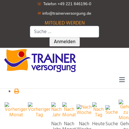
☏
Telefon +49 221 846196-0
✉
info@trainerversorgung.d
e
MITGLIED WERDEN
Suchen
Type 2 or more characters for r
Anmelden
Nach
Nach
Nach
Heute
Suche
Geh