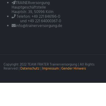
TRAINERversorgung
Hauptgeschäftstelle
Hauptstr. 39, 50996 Köln
Telefon: +49 221 846196-0
und +49 221 64000367-0
info@trainerversorgung.de
Copyright 2022 TEAM FRATER Trainerversorgung | All Rights
Reserved |
Datenschutz
|
Impressum
|
Gender Hinweis