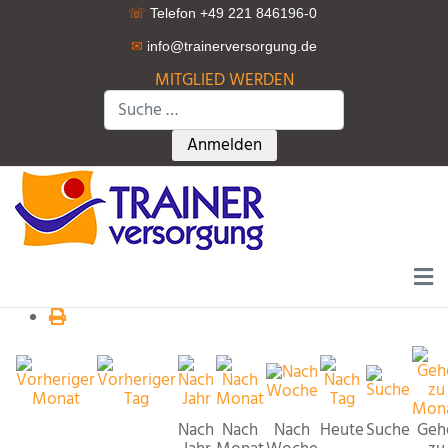
☏
Telefon +49 221 846196-0
✉
info@trainerversorgung.d
e
MITGLIED WERDEN
Suchen
Type 2 or more characters for r
Anmelden
Nach
Nach
Nach
Heute
Suche
Geh