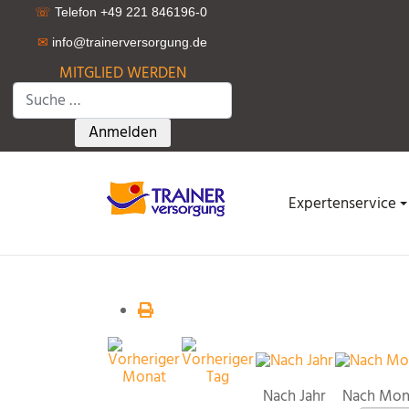
☏
Telefon +49 221 846196-0
✉
info@trainerversorgung.d
e
MITGLIED WERDEN
Suchen
Type 2 or more characters for results.
Anmelden
Expertenservice
Nach Jahr
Nach Mon