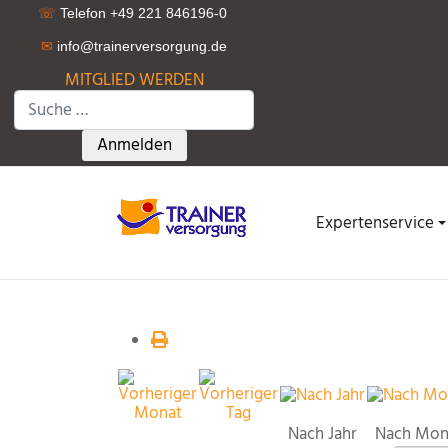
☏
Telefon +49 221 846196-0
✉
info@trainerversorgung.d
e
MITGLIED WERDEN
Suchen
Type 2 or more characters for results.
Anmelden
Expertenservice
Nach Jahr
Nach Mon