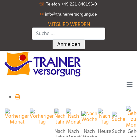
☏
Telefon +49 221 846196-0
✉
info@trainerversorgung.d
e
MITGLIED WERDEN
Suchen
Type 2 or more characters for r
Anmelden
Nach
Nach
Nach
Heute
Suche
Geh