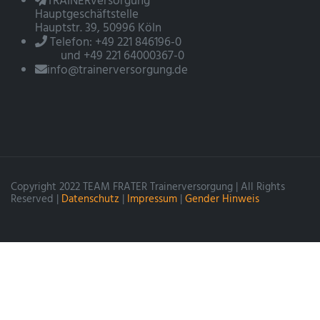
TRAINERversorgung
Hauptgeschäftstelle
Hauptstr. 39, 50996 Köln
Telefon: +49 221 846196-0
und +49 221 64000367-0
info@trainerversorgung.de
Copyright 2022 TEAM FRATER Trainerversorgung | All Rights
Reserved |
Datenschutz
|
Impressum
|
Gender Hinweis