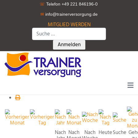
☏
Telefon +49 221 846196-0
✉
info@trainerversorgung.d
e
MITGLIED WERDEN
Suchen
Type 2 or more characters for r
Anmelden
Nach
Nach
Nach
Heute
Suche
Geh