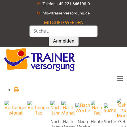
☏
Telefon +49 221 846196-0
✉
info@trainerversorgung.d
e
MITGLIED WERDEN
Suchen
Type 2 or more characters for r
Anmelden
Nach
Nach
Nach
Heute
Suche
Geh