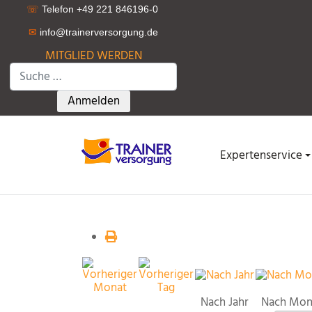
☏
Telefon +49 221 846196-0
✉
info@trainerversorgung.d
e
MITGLIED WERDEN
Suchen
Type 2 or more characters for results.
Anmelden
Expertenservice
Nach Jahr
Nach Mon