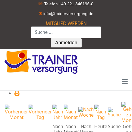
☏
Telefon +49 221 846196-0
✉
info@trainerversorgung.d
e
MITGLIED WERDEN
Suchen
Type 2 or more characters for r
Anmelden
Nach
Nach
Nach
Heute
Suche
Geh