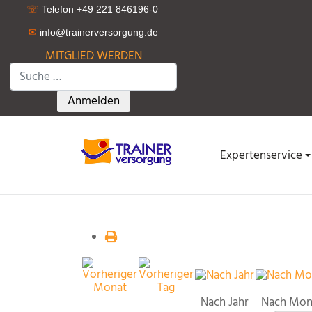
☏
Telefon +49 221 846196-0
✉
info@trainerversorgung.d
e
MITGLIED WERDEN
Suchen
Type 2 or more characters for results.
Anmelden
Expertenservice
Nach Jahr
Nach Mon