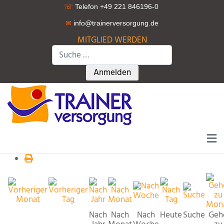
☏
Telefon +49 221 846196-0
✉
info@trainerversorgung.d
e
MITGLIED WERDEN
Suchen
Type 2 or more characters for r
Anmelden
Nach
Nach
Nach
Heute
Suche
Geh