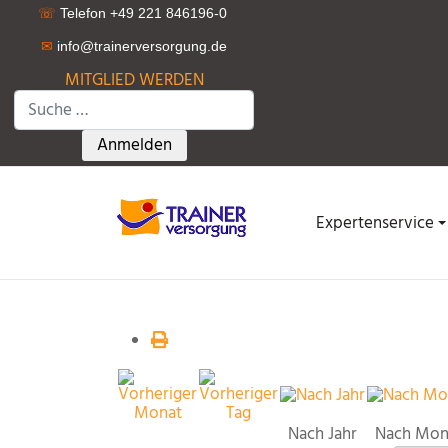
☏
Telefon +49 221 846196-0
✉
info@trainerversorgung.d
e
MITGLIED WERDEN
Suchen
Type 2 or more characters for results.
Anmelden
Expertenservice
Nach Jahr
Nach Mon