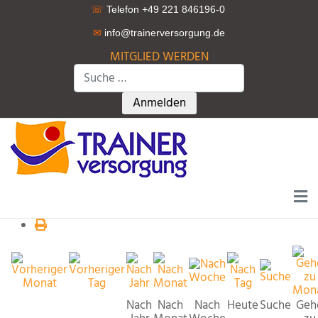
☏
Telefon +49 221 846196-0
✉
info@trainerversorgung.d
e
MITGLIED WERDEN
Suchen
Type 2 or more characters for r
Anmelden
Nach
Nach
Nach
Heute
Suche
Geh