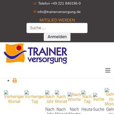
☏
Telefon +49 221 846196-0
✉
info@trainerversorgung.d
e
MITGLIED WERDEN
Suchen
Type 2 or more characters for r
Anmelden
Nach
Nach
Nach
Heute
Suche
Geh