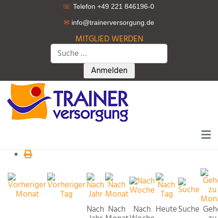
☏
Telefon +49 221 846196-0
✉
info@trainerversorgung.d
e
MITGLIED WERDEN
Suchen
Type 2 or more characters for r
Anmelden
Nach
Nach
Nach
Heute
Suche
Geh