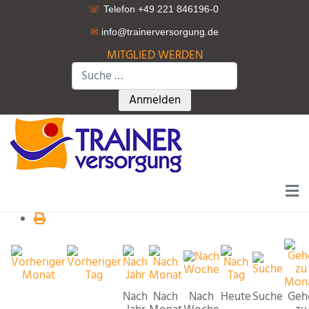
☏
Telefon +49 221 846196-0
✉
info@trainerversorgung.d
e
MITGLIED WERDEN
Suchen
Type 2 or more characters for r
Anmelden
Nach
Nach
Nach
Heute
Suche
Geh