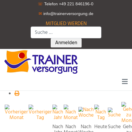
☏
Telefon +49 221 846196-0
✉
info@trainerversorgung.d
e
MITGLIED WERDEN
Suchen
Type 2 or more characters for r
Anmelden
Nach
Nach
Nach
Heute
Suche
Geh