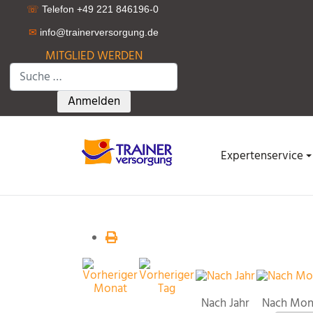
☏
Telefon +49 221 846196-0
✉
info@trainerversorgung.d
e
MITGLIED WERDEN
Suchen
Type 2 or more characters for results.
Anmelden
Expertenservice
Nach Jahr
Nach Mon