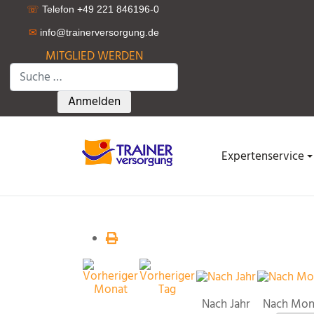
☏
Telefon +49 221 846196-0
✉
info@trainerversorgung.d
e
MITGLIED WERDEN
Suchen
Type 2 or more characters for results.
Anmelden
Expertenservice
Nach Jahr
Nach Mon