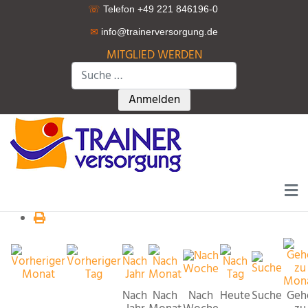
☏
Telefon +49 221 846196-0
✉
info@trainerversorgung.d
e
MITGLIED WERDEN
Suchen
Type 2 or more characters for r
Anmelden
Nach
Nach
Nach
Heute
Suche
Geh