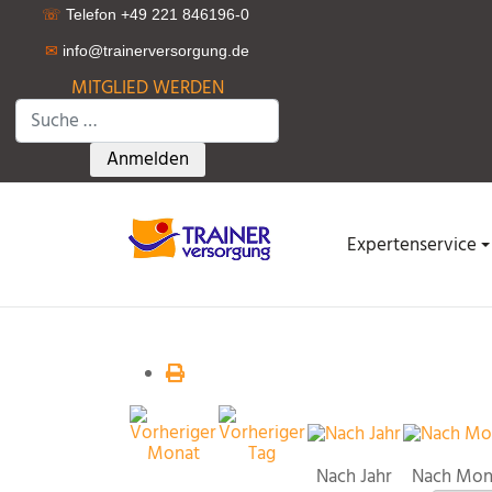
☏
Telefon +49 221 846196-0
✉
info@trainerversorgung.d
e
MITGLIED WERDEN
Suchen
Type 2 or more characters for results.
Anmelden
Expertenservice
Nach Jahr
Nach Mon