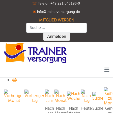
☏
Telefon +49 221 846196-0
✉
info@trainerversorgung.d
e
MITGLIED WERDEN
Suchen
Type 2 or more characters for r
Anmelden
Nach
Nach
Nach
Heute
Suche
Geh