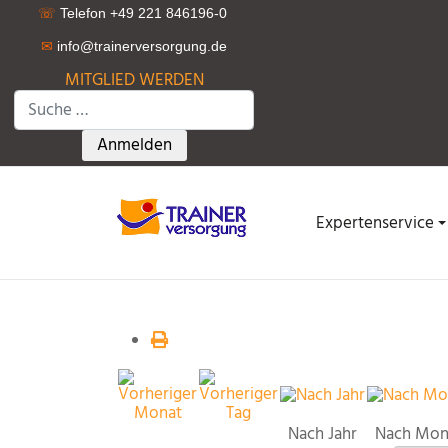
☏
Telefon +49 221 846196-0
✉
info@trainerversorgung.d
e
MITGLIED WERDEN
Suchen
Type 2 or more characters for results.
Anmelden
Expertenservice
Nach Jahr
Nach Mon