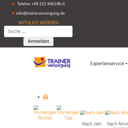
☏
Telefon +49 221 846196-0
✉
info@trainerversorgung.d
e
MITGLIED WERDEN
Suchen
Type 2 or more characters for results.
Anmelden
Expertenservice
Nach Jahr
Nach Mon