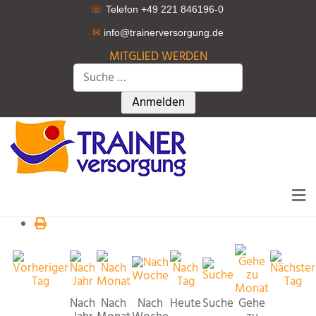
☏
Telefon +49 221 846196-0
✉
info@trainerversorgung.d
e
MITGLIED WERDEN
Suchen
Type 2 or more characters for r
Anmelden
Nach
Nach
Nach
Heute
Suche
Gehe