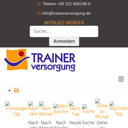
☏
Telefon +49 221 846196-0
✉
info@trainerversorgung.d
e
MITGLIED WERDEN
Suchen
Type 2 or more characters for r
Anmelden
Nach
Nach
Nach
Heute
Suche
Gehe