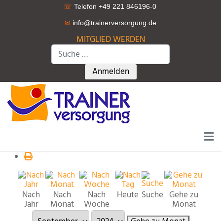
☏
Telefon +49 221 846196-0
✉
info@trainerversorgung.d
e
MITGLIED WERDEN
Suchen
Type 2 or more characters for r
Anmelden
Nach
Nach
Nach
Heute
Suche
Gehe zu
Jahr
Monat
Woche
Monat