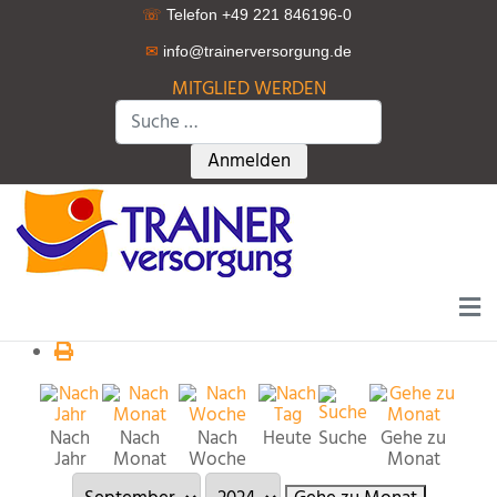
☏
Telefon +49 221 846196-0
✉
info@trainerversorgung.d
e
MITGLIED WERDEN
Suchen
Type 2 or more characters for r
Anmelden
Nach
Nach
Nach
Heute
Suche
Gehe zu
Jahr
Monat
Woche
Monat