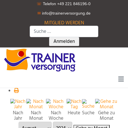
☏
Telefon +49 221 846196-0
✉
info@trainerversorgung.d
e
MITGLIED WERDEN
Suchen
Type 2 or more characters for r
Anmelden
Nach
Nach
Nach
Heute
Suche
Gehe zu
Jahr
Monat
Woche
Monat