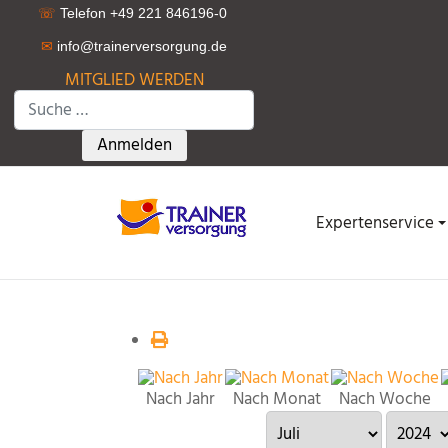
☏
Telefon +49 221 846196-0
✉
info@trainerversorgung.d
e
MITGLIED WERDEN
Suchen
Type 2 or more characters for results.
Anmelden
Expertenservice
Nach Jahr
Nach Monat
Nach Woche