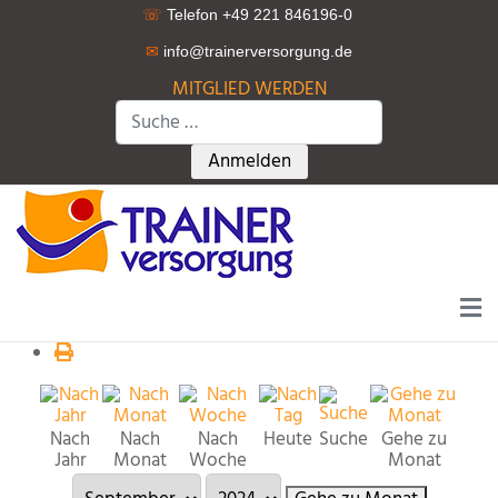
☏
Telefon +49 221 846196-0
✉
info@trainerversorgung.d
e
MITGLIED WERDEN
Suchen
Type 2 or more characters for r
Anmelden
Nach
Nach
Nach
Heute
Suche
Gehe zu
Jahr
Monat
Woche
Monat