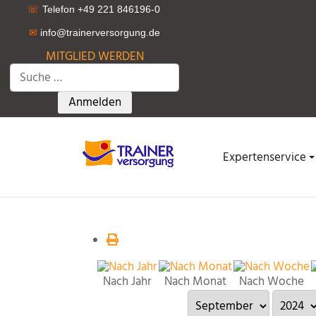
☏
Telefon +49 221 846196-0
✉
info@trainerversorgung.d
e
MITGLIED WERDEN
Suchen
Type 2 or more characters for results.
Anmelden
Expertenservice
Nach Jahr
Nach Monat
Nach Woche