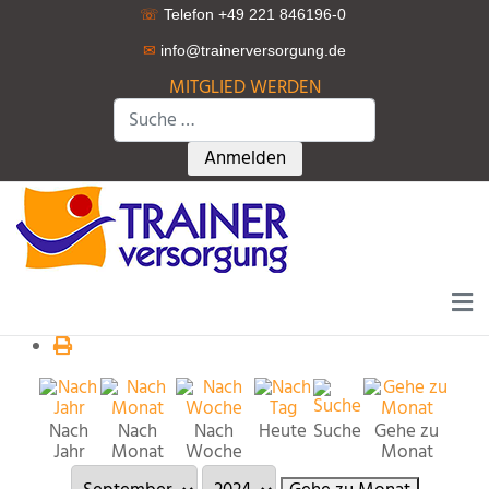
☏
Telefon +49 221 846196-0
✉
info@trainerversorgung.d
e
MITGLIED WERDEN
Suchen
Type 2 or more characters for r
Anmelden
Nach
Nach
Nach
Heute
Suche
Gehe zu
Jahr
Monat
Woche
Monat