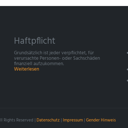
Haftpflicht
Grundsätzlich ist jeder verpflichtet, für
verursachte Personen- oder Sachschäden
finanziell aufzukommen.
Weiterlesen
l Rights Reserved |
Datenschutz
|
Impressum
|
Gender Hinweis