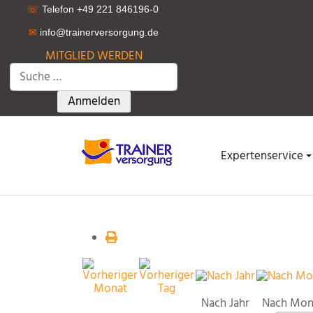
☏
Telefon +49 221 846196-0
✉
info@trainerversorgung.d
e
MITGLIED WERDEN
Suchen
Type 2 or more characters for results.
Anmelden
Expertenservice
Nach Jahr
Nach Mon