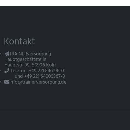
Kontakt
TRAINERversorgung
Hauptgeschäftstelle
Hauptstr. 39, 50996 Köln
Telefon: +49 221 846196-0
und +49 221 64000367-0
info@trainerversorgung.de